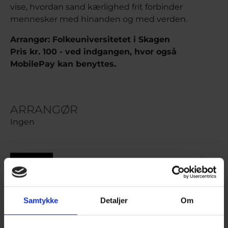
vise, hvordan sand kærlighed frit forbinder
mennesker med hinanden og med verden.
Arrangør: Folkeuniversitetet i Skagen
Pris kr. 100 - ved indgangen, hvor også
MobilePay kan benyttes.
ARRANGØR
Ingen
Tilbage
Samtykke
Detaljer
Om