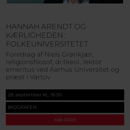
HANNAH ARENDT OG
KÆRLIGHEDEN :
FOLKEUNIVERSITETET
Foredrag af Niels Grønkjær,
religionsfilosof, dr.tkeol., lektor
emeritus ved Aarhus Universitet og
præst i Vartov
28. september KL. 16:30
BIOGRAFEN
Køb billet